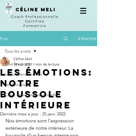
Céline
meli
Coach Professionnelle
Certifiée
Formatrice
S'inscrire
Post
Tous les posts
Céline Meli
Tous les posts
18 oct. 2021
1 min de lecture
Les émotions:
La Confiance en Soi
notre
Les Émotions
boussole
Créer sa vie professionnelle
intérieure
Dernière mise à jour :
25 janv. 2022
Nos émotions sont l'expression 
extérieure de notre intérieur. La 
boussole d’un besoin interne non 